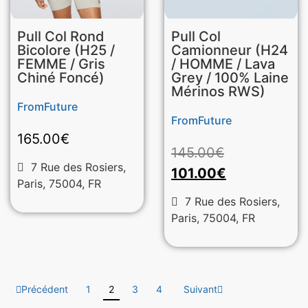
Pull Col Rond
Pull Col
Bicolore (H25 /
Camionneur (H24
FEMME / Gris
/ HOMME / Lava
Chiné Foncé)
Grey / 100% Laine
Mérinos RWS)
FromFuture
FromFuture
165.00
€
145.00
€
7 Rue des Rosiers,
101.00
€
Paris, 75004, FR
7 Rue des Rosiers,
Paris, 75004, FR
Précédent
1
2
3
4
Suivant