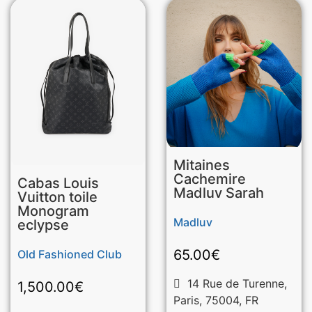
Mitaines
Cachemire
Cabas Louis
Madluv Sarah
Vuitton toile
Monogram
Madluv
eclypse
65.00
€
Old Fashioned Club
14 Rue de Turenne,
1,500.00
€
Paris, 75004, FR